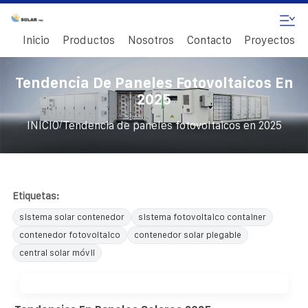
Inicio
Productos
Nosotros
Contacto
Proyectos
Tendencia De Paneles Fotovoltaicos En
2025
/
INICIO
Tendencia de paneles fotovoltaicos en 2025
Etiquetas:
sistema solar contenedor
sistema fotovoltaico container
contenedor fotovoltaico
contenedor solar plegable
central solar móvil