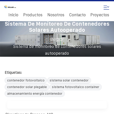
Inicio
Productos
Nosotros
Contacto
Proyectos
Sistema De Monitoreo De Contenedores
Solares Autooperado
/
INICIO
Sistema de monitoreo de contenedores solares
autooperado
Etiquetas:
contenedor fotovoltaico
sistema solar contenedor
contenedor solar plegable
sistema fotovoltaico container
almacenamiento energía contenedor