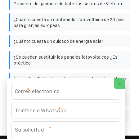
Proyecto de gabinete de baterías solares de Vietnam
¿Cuánto cuesta un contenedor fotovoltaico de 20 pies
para granjas europeas
¿Cuánto cuesta un quiosco de energía solar
¿Se pueden sustituir los paneles fotovoltaicos ¿Es
práctico
Naypyidaw Gabinete profesional para baterías solares
×
paquete de baterías de litio precio de fábrica
*
Energía solar para empresas en Somalia
*
Fabricante uruguayo de pequeños inversores
*