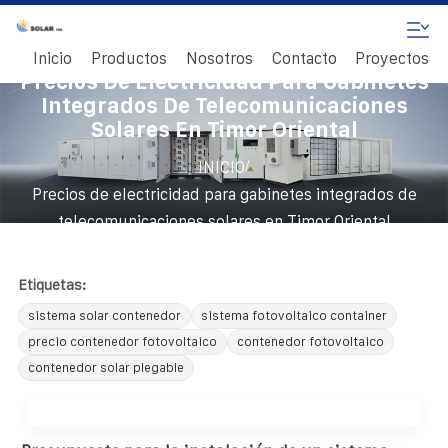
Inicio
Productos
Nosotros
Contacto
Proyectos
Precios De Electricidad Para Gabinetes
Integrados De Telecomunicaciones
Solares En Timor Oriental
/
INICIO
Precios de electricidad para gabinetes integrados de
telecomunicaciones solares en Timor Oriental
Etiquetas:
sistema solar contenedor
sistema fotovoltaico container
precio contenedor fotovoltaico
contenedor fotovoltaico
contenedor solar plegable