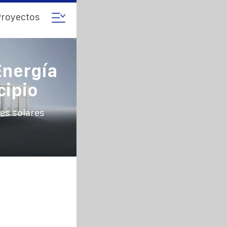
royectos
Energía
cipio
es solares