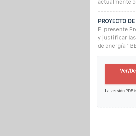
actualmente oc
PROYECTO DE 
El presente Pr
y justificar l
de energía “B
Ver/De
La versión PDF i