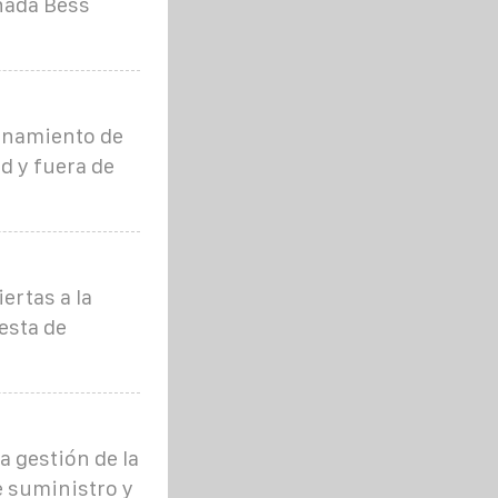
nada Bess
enamiento de
d y fuera de
ertas a la
esta de
a gestión de la
e suministro y