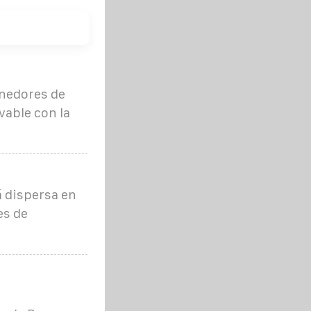
nedores de
vable con la
á dispersa en
es de