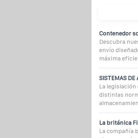
Contenedor sol
Descubra nues
envío diseñado
máxima eficien
SISTEMAS DE
La legislación
distintas norm
almacenamient
La británica 
La compañía b