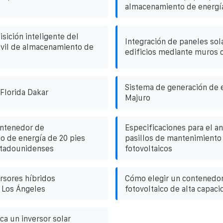
almacenamiento de energía
sición inteligente del
Integración de paneles sol
vil de almacenamiento de
edificios mediante muros c
Sistema de generación de e
Florida Dakar
Majuro
ontenedor de
Especificaciones para el a
 de energía de 20 pies
pasillos de mantenimiento
stadounidenses
fotovoltaicos
ersores híbridos
Cómo elegir un contenedor
n Los Ángeles
fotovoltaico de alta capaci
ca un inversor solar