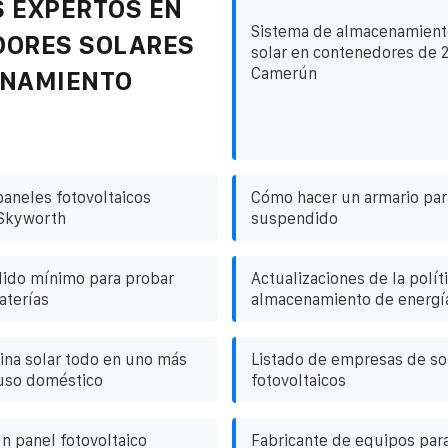
 EXPERTOS EN
Sistema de almacenamient
DORES SOLARES
solar en contenedores de 
Camerún
ENAMIENTO
paneles fotovoltaicos
Cómo hacer un armario par
 Skyworth
suspendido
dido mínimo para probar
Actualizaciones de la polít
aterías
almacenamiento de energía
na solar todo en uno más
Listado de empresas de s
 uso doméstico
fotovoltaicos
n panel fotovoltaico
Fabricante de equipos par