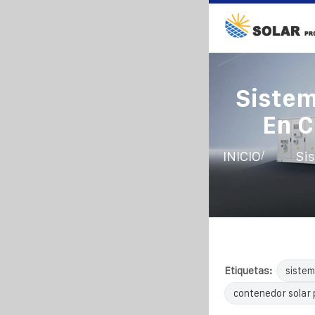
Sistem
En C
/
INICIO
Si
Etiquetas:
sistem
contenedor solar 