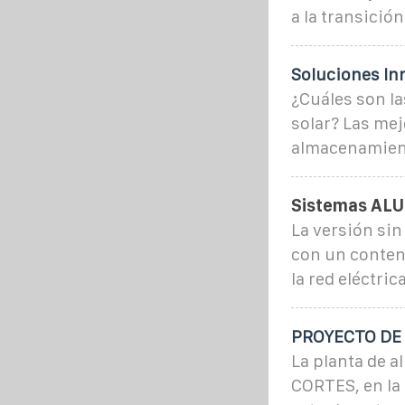
a la transició
Soluciones In
¿Cuáles son l
solar? Las mej
almacenamien
Sistemas ALU
La versión sin
con un conten
la red eléctri
PROYECTO DE 
La planta de a
CORTES, en la