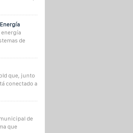
 Energía
 energía
istemas de
old que, junto
tá conectado a
 municipal de
sma que