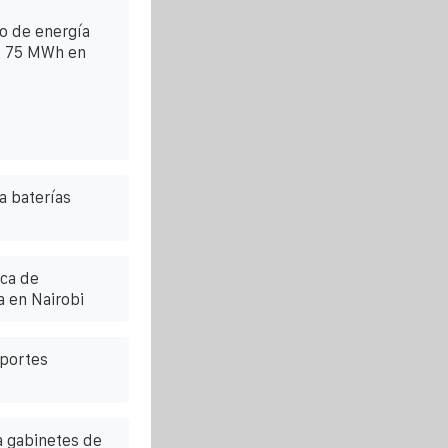
o de energía
2 75 MWh en
a baterías
ica de
 en Nairobi
oportes
a gabinetes de