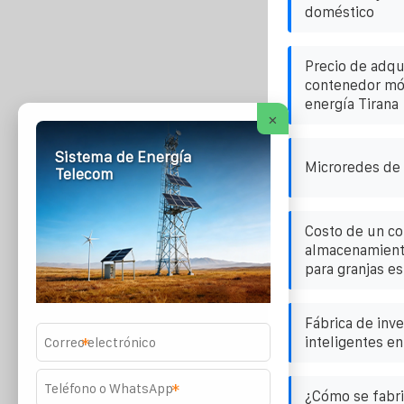
doméstico
Precio de adqui
contenedor mó
energía Tirana
×
Sistema de Energía
Microredes de 
Telecom
Costo de un c
almacenamiento
para granjas e
Fábrica de inv
inteligentes e
*
*
¿Cómo se fabri