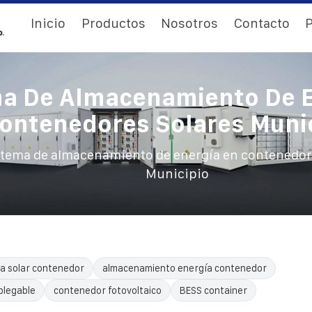
Inicio
Productos
Nosotros
Contacto
P
a De Almacenamiento De 
ontenedores Solares Muni
stema de almacenamiento de energía en contenedor
Municipio
a solar contenedor
almacenamiento energía contenedor
plegable
contenedor fotovoltaico
BESS container