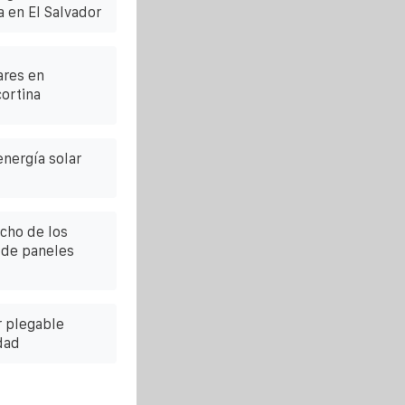
 en El Salvador
ares en
ortina
nergía solar
ncho de los
 de paneles
 plegable
dad