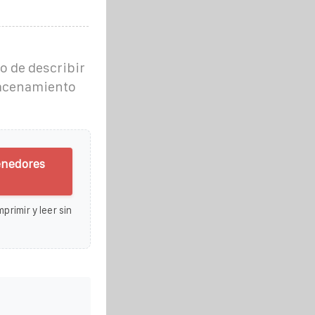
o de describir
lmacenamiento
enedores
primir y leer sin