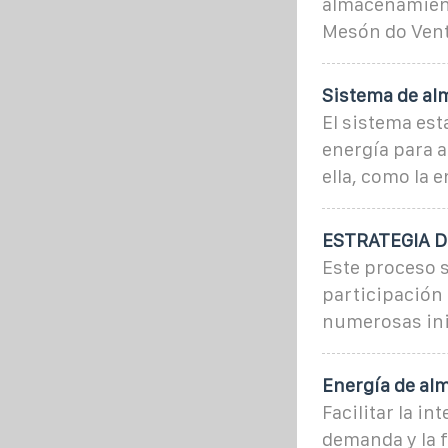
almacenamient
Mesón do Vent
Sistema de al
El sistema es
energía para a
ella, como la e
ESTRATEGIA 
Este proceso s
participación 
numerosas ini
Energía de al
Facilitar la in
demanda y la f