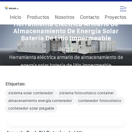
Inicio
Productos
Nosotros
Contacto
Proyectos
Herramienta Eléctrica Armario De
Almacenamiento De Energía Solar
Batería De Litio Impermeable
/
INICIO
Herramienta eléctrica armario de almacenamiento de
energía solar batería de litio impermeable
Etiquetas:
sistema solar contenedor
sistema fotovoltaico container
almacenamiento energía contenedor
contenedor fotovoltaico
contenedor solar plegable