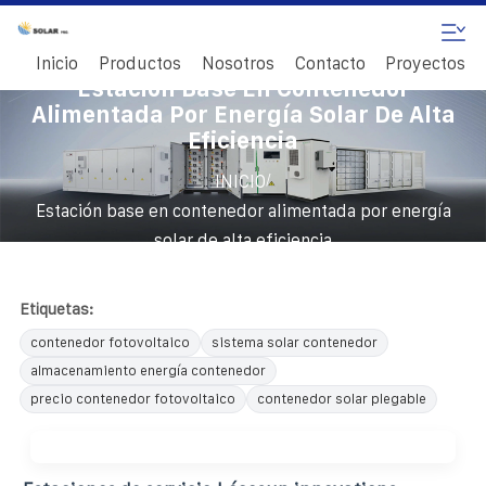
Inicio
Productos
Nosotros
Contacto
Proyectos
Estación Base En Contenedor
Alimentada Por Energía Solar De Alta
Eficiencia
/
INICIO
Estación base en contenedor alimentada por energía
solar de alta eficiencia
Etiquetas:
contenedor fotovoltaico
sistema solar contenedor
almacenamiento energía contenedor
precio contenedor fotovoltaico
contenedor solar plegable