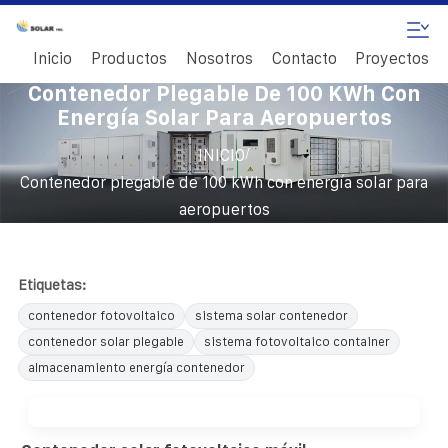
Inicio
Productos
Nosotros
Contacto
Proyectos
Contenedor Plegable De 100 KWh Con
Energía Solar Para Aeropuertos
/
INICIO
Contenedor plegable de 100 kWh con energía solar para
aeropuertos
Etiquetas:
contenedor fotovoltaico
sistema solar contenedor
contenedor solar plegable
sistema fotovoltaico container
almacenamiento energía contenedor