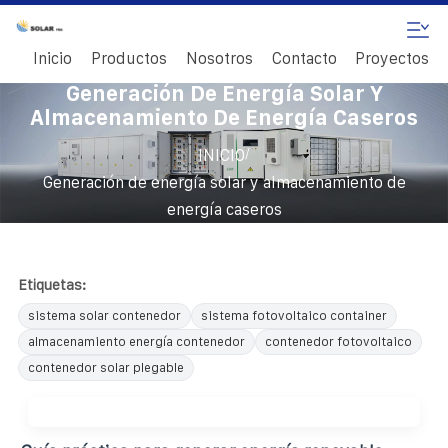
Inicio
Productos
Nosotros
Contacto
Proyectos
Generación De Energía Solar Y
Almacenamiento De Energía Caseros
/
INICIO
Generación de energía solar y almacenamiento de
energía caseros
Etiquetas:
sistema solar contenedor
sistema fotovoltaico container
almacenamiento energía contenedor
contenedor fotovoltaico
contenedor solar plegable