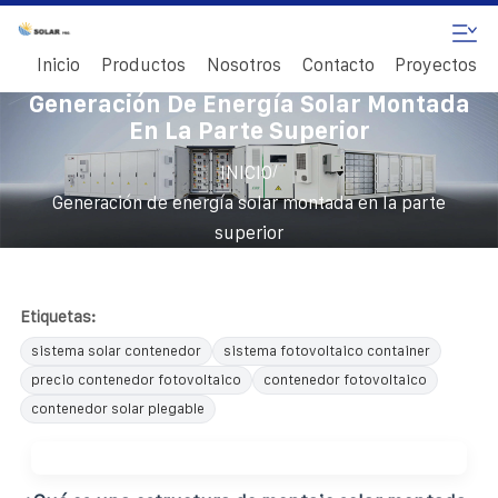
Inicio
Productos
Nosotros
Contacto
Proyectos
Generación De Energía Solar Montada
En La Parte Superior
/
INICIO
Generación de energía solar montada en la parte
superior
Etiquetas:
sistema solar contenedor
sistema fotovoltaico container
precio contenedor fotovoltaico
contenedor fotovoltaico
contenedor solar plegable