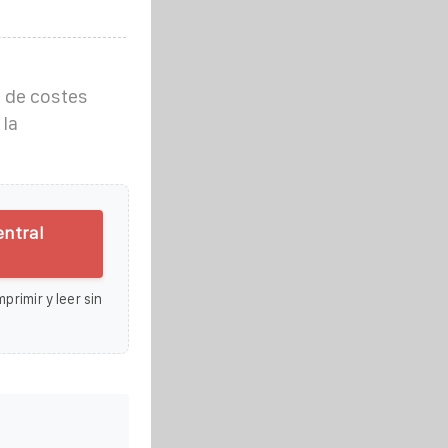
 de costes
 la
entral
primir y leer sin