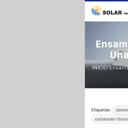
Ensamb
Una
/
INICIO
Ensambl
Etiquetas:
sistem
contenedor fotovo