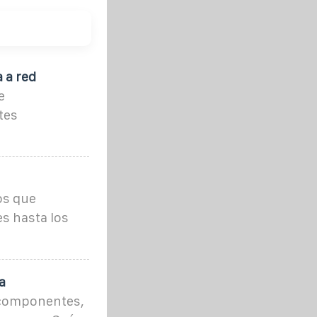
 a red
e
tes
os que
s hasta los
a
 componentes,