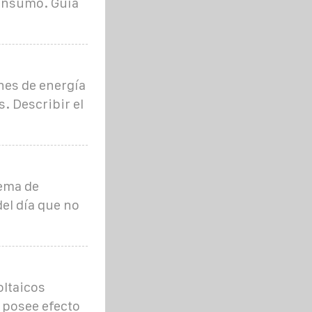
consumo. Guía
nes de energía
s. Describir el
tema de
del día que no
oltaicos
 posee efecto