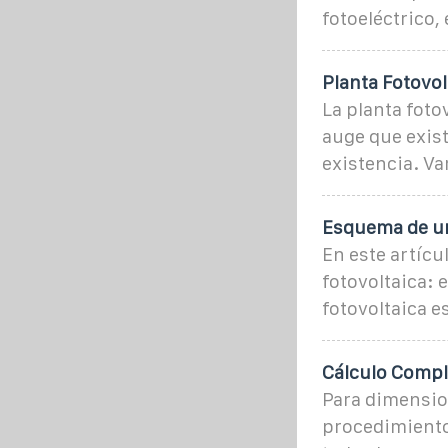
fotoeléctrico,
Planta Fotovo
La planta fotov
auge que exis
existencia. V
Esquema de un
En este artíc
fotovoltaica: 
fotovoltaica e
Cálculo Comple
Para dimension
procedimiento 