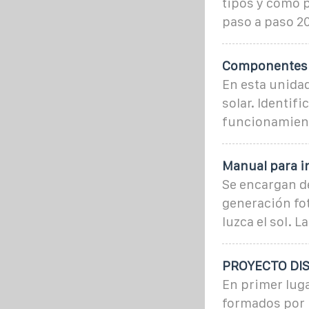
tipos y cómo 
paso a paso 2
Componentes d
En esta unidad
solar. Identif
funcionamiento
Manual para i
Se encargan de
generación fot
luzca el sol. 
PROYECTO DIS
En primer luga
formados por u