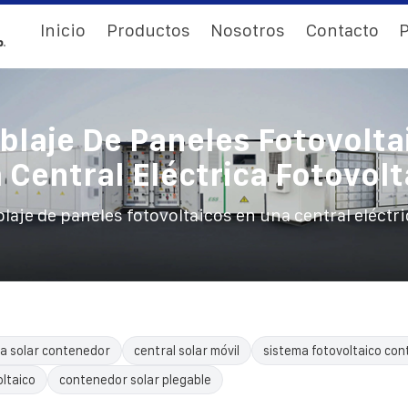
Inicio
Productos
Nosotros
Contacto
P
laje De Paneles Fotovolta
 Central Eléctrica Fotovolt
aje de paneles fotovoltaicos en una central eléctri
a solar contenedor
central solar móvil
sistema fotovoltaico con
ltaico
contenedor solar plegable