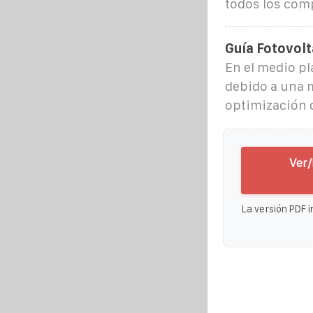
todos los comp
Guía Fotovolt
En el medio p
debido a una m
optimización d
Ver/
La versión PDF i