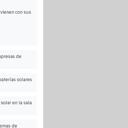
 vienen con sus
mpresas de
baterías solares
solar en la sala
temas de