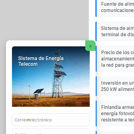
Fuente de alim
comunicacione
Sistema de al
terminal de dis
×
Precio de los 
Sistema de Energía
almacenamient
Telecom
la red para gra
Inversión en u
250 kW aliment
Finlandia arma
energía fotovol
resistente a t
*