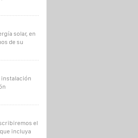
rgía solar, en
mos de su
 instalación
ión
scribiremos el
 que incluya