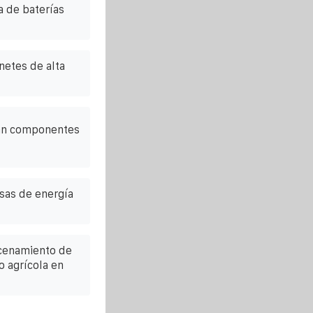
 de baterías
netes de alta
ran componentes
sas de energía
cenamiento de
o agrícola en