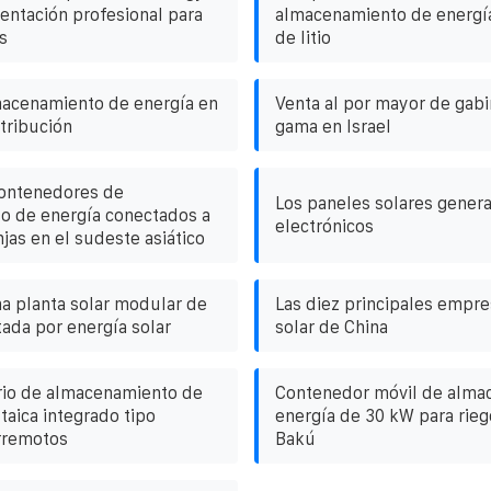
entación profesional para
almacenamiento de energía
s
de litio
macenamiento de energía en
Venta al por mayor de gabi
tribución
gama en Israel
contenedores de
Los paneles solares gene
o de energía conectados a
electrónicos
njas en el sudeste asiático
na planta solar modular de
Las diez principales empre
ada por energía solar
solar de China
rio de almacenamiento de
Contenedor móvil de alma
taica integrado tipo
energía de 30 kW para rieg
erremotos
Bakú