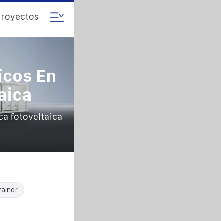
royectos
icos En
aica
ca fotovoltaica
tainer