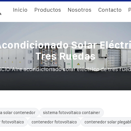
Inicio
Productos
Nosotros
Contacto
P
Acondicionado Solar Eléctr
Tres Ruedas
/
ICIO
Aire acondicionado solar eléctrico de tres rue
a solar contenedor
sistema fotovoltaico container
 fotovoltaico
contenedor fotovoltaico
contenedor solar plegab