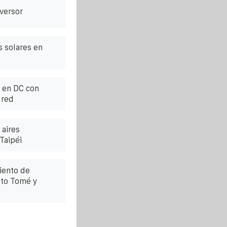
nversor
 solares en
 en DC con
 red
 aires
Taipéi
iento de
nto Tomé y