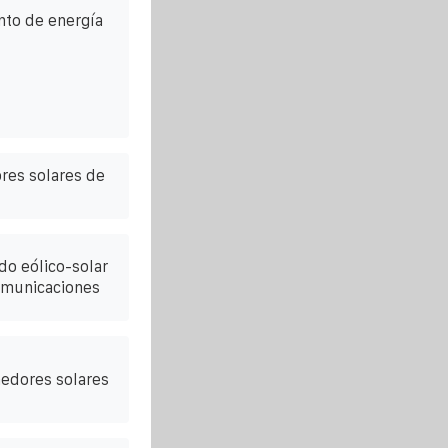
to de energía
res solares de
do eólico-solar
omunicaciones
nedores solares