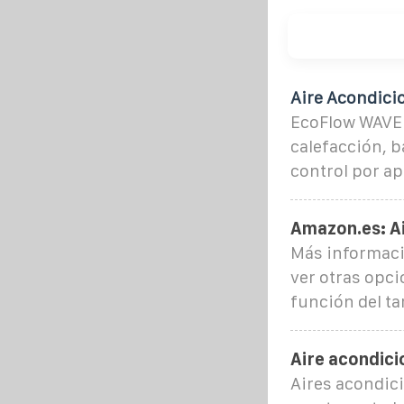
Aire Acondici
EcoFlow WAVE 3
calefacción, b
control por ap
Amazon.es: A
Más informaci
ver otras opci
función del ta
Aire acondic
Aires acondic