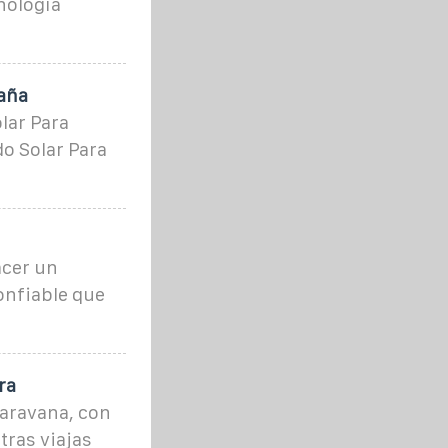
nología
aña
lar Para
o Solar Para
acer un
onfiable que
ra
caravana, con
tras viajas