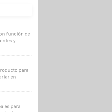
con función de
gentes y
producto para
ariar en
ales para