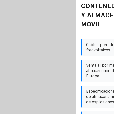
CONTENE
Y ALMAC
MÓVIL
Cables preente
fotovoltaicos
Venta al por m
almacenamient
Europa
Especificacion
de almacenami
de explosione