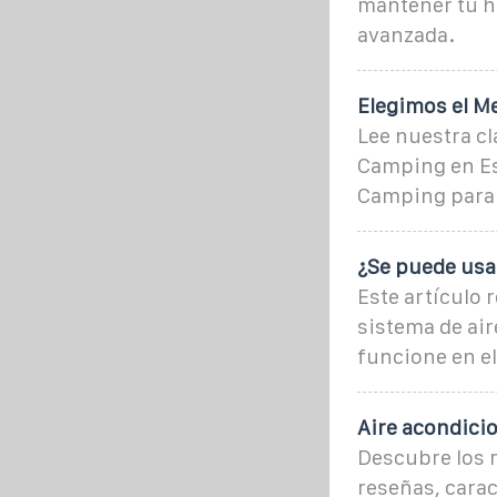
mantener tu ho
avanzada.
Elegimos el M
Lee nuestra cl
Camping en Es
Camping para 
¿Se puede usar
Este artículo 
sistema de air
funcione en el
Aire acondici
Descubre los 
reseñas, carac