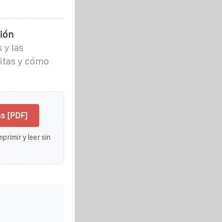
ción
 y las
itas y cómo
s [PDF]
primir y leer sin