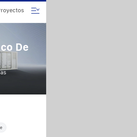
royectos
ico De
das
le