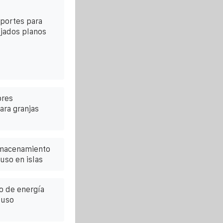
oportes para
ejados planos
ores
ara granjas
lmacenamiento
uso en islas
o de energía
 uso