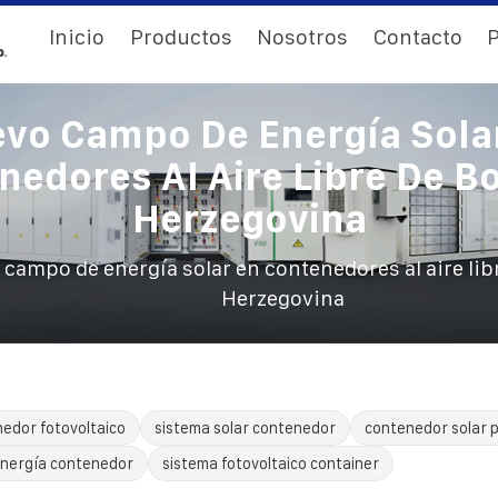
Inicio
Productos
Nosotros
Contacto
P
vo Campo De Energía Sola
edores Al Aire Libre De B
Herzegovina
campo de energía solar en contenedores al aire lib
Herzegovina
edor fotovoltaico
sistema solar contenedor
contenedor solar p
nergía contenedor
sistema fotovoltaico container