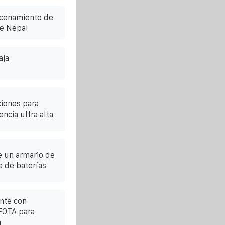
acenamiento de
de Nepal
aja
iones para
ncia ultra alta
e un armario de
 de baterías
ente con
 FOTA para
a