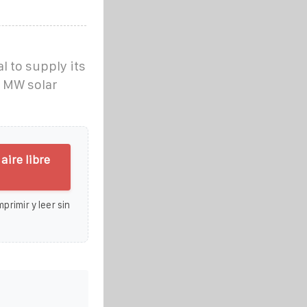
 to supply its
5 MW solar
ire libre
primir y leer sin