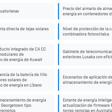
Precio del armario de alm
uatorianas
energía en contenedores 
ta directa de tejas solares
Nivel de protección de la c
combinadora fotovoltaica
ducto integrado de CA CC
Gabinete de telecomunicac
modulares de
exteriores Lusaka con eficie
o de energía de Kuwait
encia de la batería de litio
Escenarios de aplicación d
res solares de
almacenamiento de energía
o de energía en Líbano
lmacenamiento de energía
Estante de energía intelig
o Georgetown tipo
actualización de firmware
erremotos
torres remotas en Australi