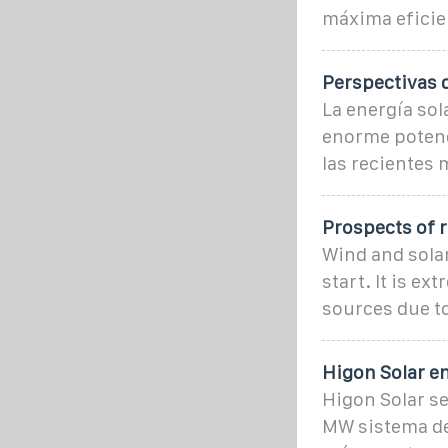
máxima eficien
Perspectivas d
La energía sol
enorme potenci
las recientes 
Prospects of 
Wind and solar
start. It is e
sources due to
Higon Solar e
Higon Solar se
MW sistema de