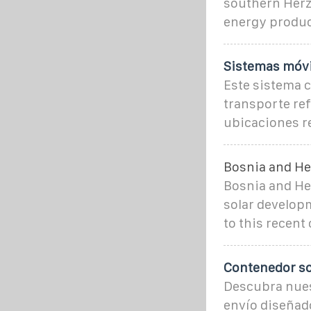
southern Herz
energy produc
Sistemas móvil
Este sistema 
transporte ref
ubicaciones re
Bosnia and He
Bosnia and Her
solar develop
to this recent
Contenedor sol
Descubra nues
envío diseñado