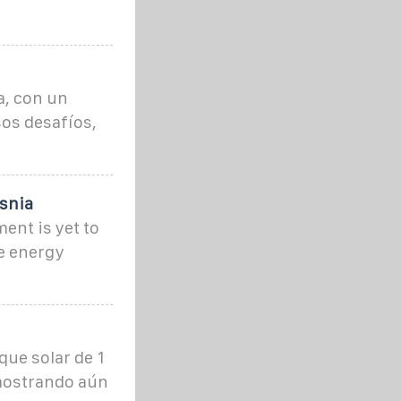
a, con un
sos desafíos,
snia
ent is yet to
le energy
n
que solar de 1
mostrando aún