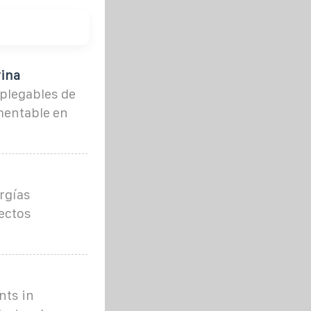
vina
 plegables de
mentable en
ergías
ectos
nts in