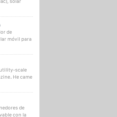
c), solar
s
or de
lar móvil para
tility-scale
azine. He came
nedores de
vable con la