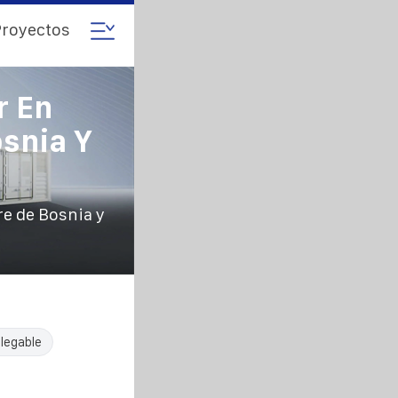
royectos
r En
osnia Y
re de Bosnia y
legable