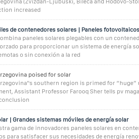
egovina (Zvizdan-Ljubuški, Bileća and Hodovo-Stola
tion increased
es de contenedores solares | Paneles fotovoltaico
combina paneles solares plegables con un contened
orzado para proporcionar un sistema de energía so
motas o sin conexión a la red
rzegovina poised for solar
zegovina''s southern region is primed for “huge” u
ment, Assistant Professor Farooq Sher tells pv mag
 conclusion
ar | Grandes sistemas móviles de energía solar
tra gama de innovadores paneles solares en conte
s para satisfacer sus necesidades de energía reno