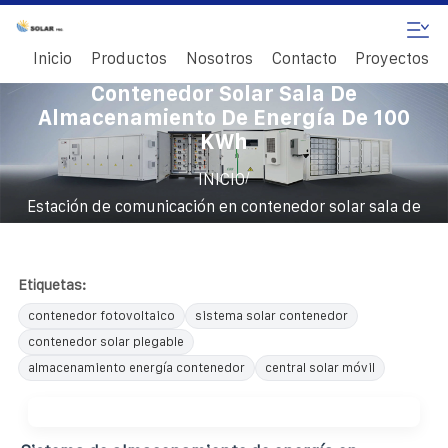
Inicio
Productos
Nosotros
Contacto
Proyectos
Estación De Comunicación En
Contenedor Solar Sala De
Almacenamiento De Energía De 100
KWh
/
INICIO
Estación de comunicación en contenedor solar sala de
almacenamiento de energía de 100 kWh
Etiquetas:
contenedor fotovoltaico
sistema solar contenedor
contenedor solar plegable
almacenamiento energía contenedor
central solar móvil