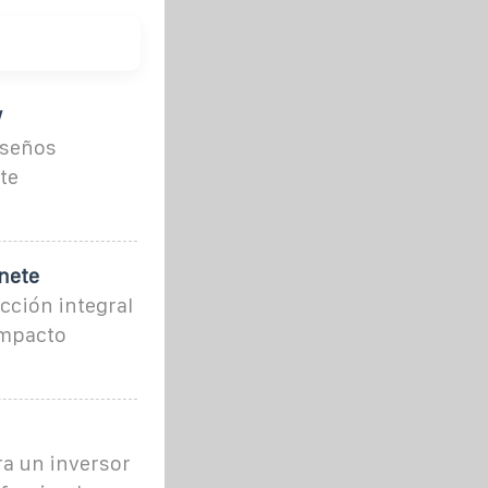
/
iseños
te
nete
cción integral
ompacto
ra un inversor