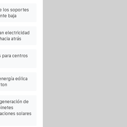
e los soportes
nte baja
n electricidad
hacia atrás
 para centros
nergía eólica
ton
generación de
binetes
aciones solares