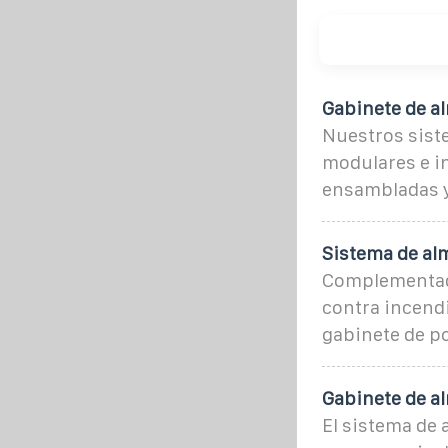
Gabinete de a
Nuestros sist
modulares e i
ensambladas y
Sistema de al
Complementado
contra incendi
gabinete de po
Gabinete de a
El sistema de