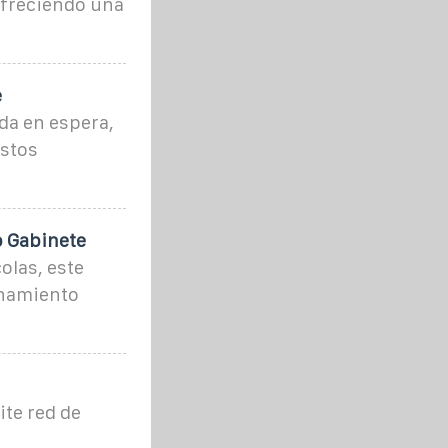
ofreciendo una
e
ida en espera,
ostos
 Gabinete
olas, este
enamiento
te red de