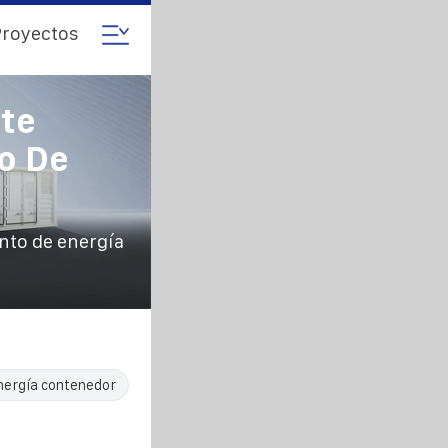
royectos
ete
o De
nto de energía
nergía contenedor