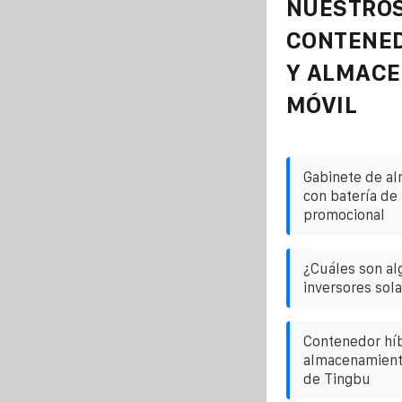
NUESTROS
CONTENE
Y ALMAC
MÓVIL
Gabinete de a
con batería de 
promocional
¿Cuáles son a
inversores sol
Contenedor híb
almacenamiento
de Tingbu