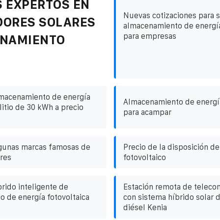
 EXPERTOS EN
Nuevas cotizaciones para 
DORES SOLARES
almacenamiento de energía
para empresas
ENAMIENTO
lmacenamiento de energía
Almacenamiento de energía 
litio de 30 kWh a precio
para acampar
lgunas marcas famosas de
Precio de la disposición de
ares
fotovoltaico
rido inteligente de
Estación remota de teleco
 de energía fotovoltaica
con sistema híbrido solar d
diésel Kenia