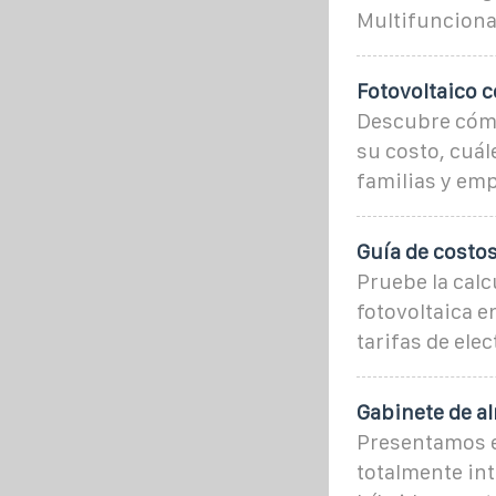
Multifunciona
Fotovoltaico 
Descubre cómo
su costo, cuál
familias y em
Guía de costos
Pruebe la cal
fotovoltaica e
tarifas de elec
Gabinete de a
Presentamos e
totalmente int