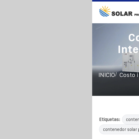
Co
Int
/
INICIO
Costo i
Etiquetas:
conten
contenedor solar 