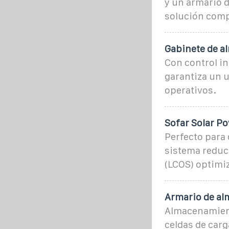
y un armario 
solución comp
Gabinete de a
Con control in
garantiza un u
operativos.
Sofar Solar P
Perfecto para 
sistema reduc
(LCOS) optimi
Armario de al
Almacenamient
celdas de carg