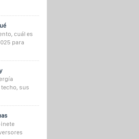
qué
nto, cuál es
 2025 para
y
ergía
 techo, sus
mas
binete
nversores