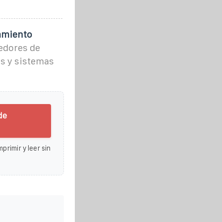
amiento
edores de
os y sistemas
de
primir y leer sin