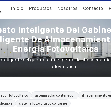
Inicio
Productos
Nosotros
Contacto
P
sto Inteligente Del Gabin
eligente De Almacenamient
Energía Fotovoltaica
nteligente del gabinete inteligente de almacenamie
fotovoltaica
edor fotovoltaico
sistema solar contenedor
almacenamiento e
plegable
sistema fotovoltaico container