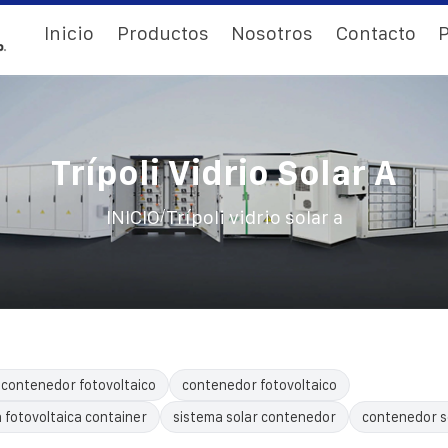
Inicio
Productos
Nosotros
Contacto
P
Trípoli Vidrio Solar A
/
INICIO
Trípoli vidrio solar a
 contenedor fotovoltaico
contenedor fotovoltaico
 fotovoltaica container
sistema solar contenedor
contenedor s