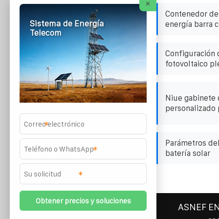
×
Contenedor de
Sistema de Energía
energía barra 
Telecom
Configuración 
fotovoltaico p
Niue gabinete 
personalizado 
*
Parámetros de
*
batería solar
*
ASNEF E