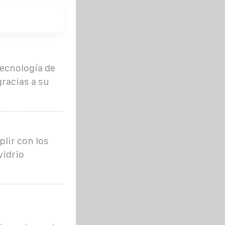
tecnología de
racias a su
lir con los
vidrio