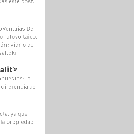
as este post.
coVentajas Del
o fotovoltaico,
ión: vidrio de
saltoki
alit®
puestos: la
 diferencia de
cta, ya que
 la propiedad