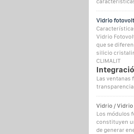
característica
Vidrio fotovol
Característica
Vidrio Fotovol
que se diferen
silicio cristal
CLIMALIT
Integració
Las ventanas 
transparencia 
Vidrio / Vidrio
Los módulos fo
constituyen un
de generar ene