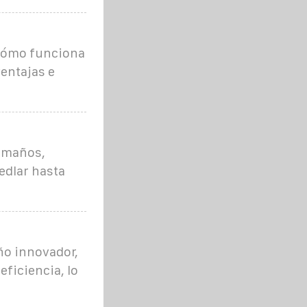
, cómo funciona
ventajas e
tamaños,
edlar hasta
ño innovador,
ficiencia, lo