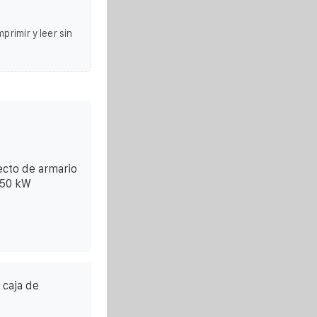
primir y leer sin
cto de armario
150 kW
 caja de