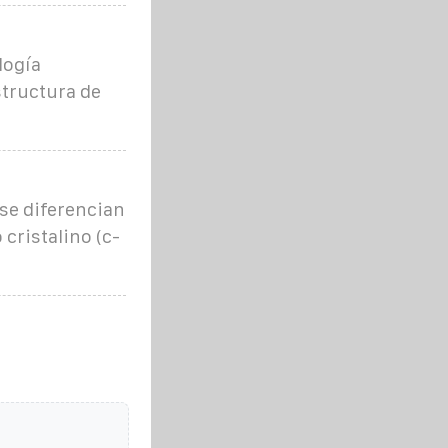
logía
structura de
 se diferencian
 cristalino (c-