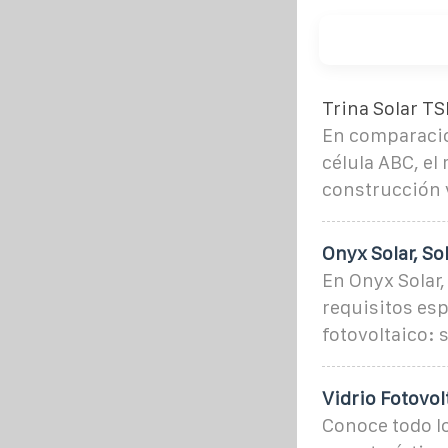
Trina Solar 
En comparació
célula ABC, el
construcción 
Onyx Solar, So
En Onyx Solar
requisitos esp
fotovoltaico: s
Vidrio Fotovol
Conoce todo lo