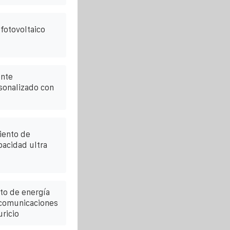
fotovoltaico
ente
sonalizado con
iento de
pacidad ultra
to de energía
lecomunicaciones
ricio