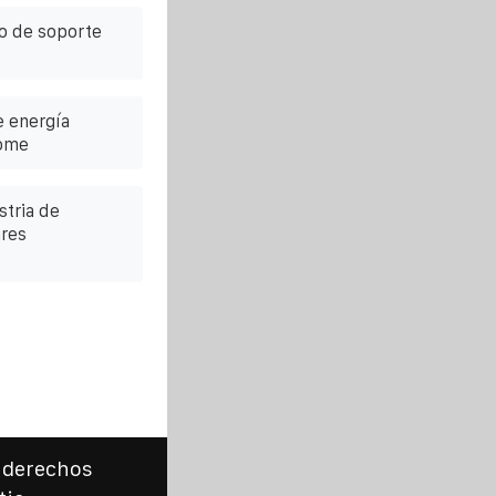
o de soporte
 energía
Lome
stria de
ares
 derechos