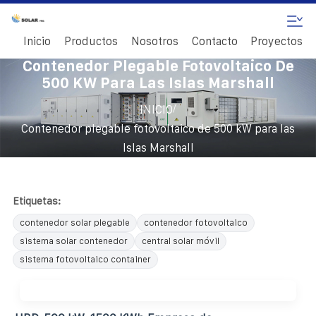
Inicio
Productos
Nosotros
Contacto
Proyectos
Contenedor Plegable Fotovoltaico De
500 KW Para Las Islas Marshall
/
INICIO
Contenedor plegable fotovoltaico de 500 kW para las
Islas Marshall
Etiquetas:
contenedor solar plegable
contenedor fotovoltaico
sistema solar contenedor
central solar móvil
sistema fotovoltaico container