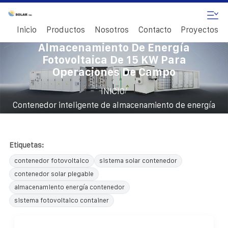
Inicio
Productos
Nosotros
Contacto
Proyectos
Contenedor Inteligente De
Almacenamiento De Energía
Fotovoltaica De 15 KW Para
Operaciones De Campo
/
INICIO
Contenedor inteligente de almacenamiento de energía
fotovoltaica de 15 kW para operaciones de campo
Etiquetas:
contenedor fotovoltaico
sistema solar contenedor
contenedor solar plegable
almacenamiento energía contenedor
sistema fotovoltaico container