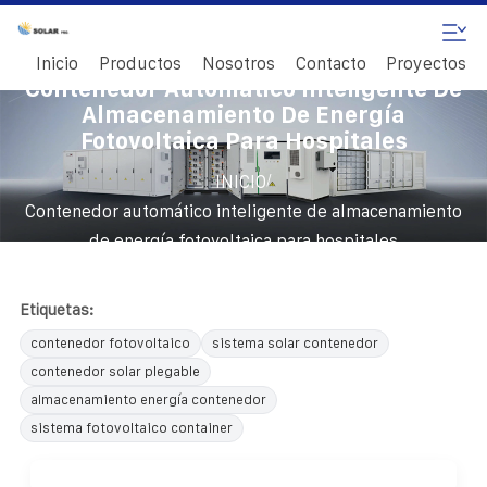
Inicio
Productos
Nosotros
Contacto
Proyectos
Contenedor Automático Inteligente De
Almacenamiento De Energía
Fotovoltaica Para Hospitales
/
INICIO
Contenedor automático inteligente de almacenamiento
de energía fotovoltaica para hospitales
Etiquetas:
contenedor fotovoltaico
sistema solar contenedor
contenedor solar plegable
almacenamiento energía contenedor
sistema fotovoltaico container